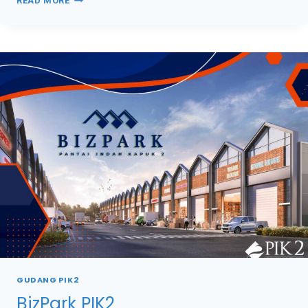
READ MORE
GUDANG PIK2
BizPark PIK2