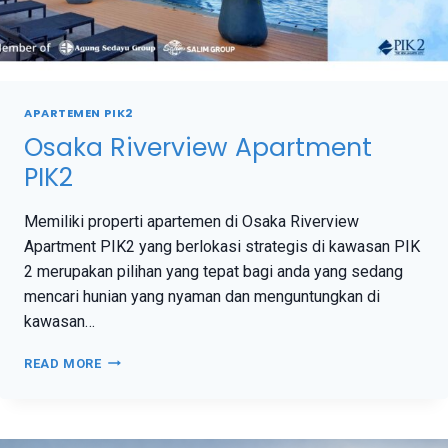
APARTEMEN PIK2
Osaka Riverview Apartment
PIK2
Memiliki properti apartemen di Osaka Riverview
Apartment PIK2 yang berlokasi strategis di kawasan PIK
2 merupakan pilihan yang tepat bagi anda yang sedang
mencari hunian yang nyaman dan menguntungkan di
kawasan…
READ MORE