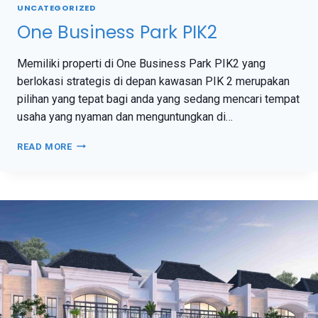
UNCATEGORIZED
One Business Park PIK2
Memiliki properti di One Business Park PIK2 yang
berlokasi strategis di depan kawasan PIK 2 merupakan
pilihan yang tepat bagi anda yang sedang mencari tempat
usaha yang nyaman dan menguntungkan di…
READ MORE