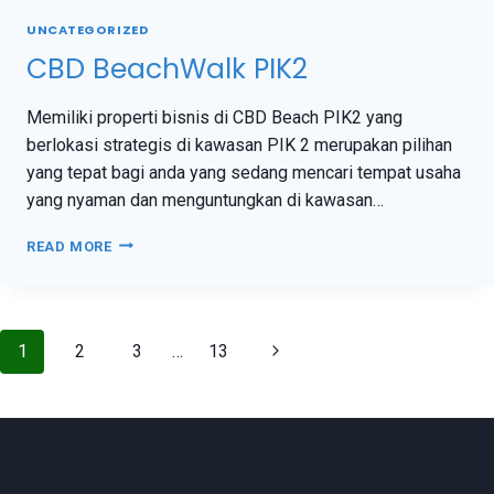
UNCATEGORIZED
CBD BeachWalk PIK2
Memiliki properti bisnis di CBD Beach PIK2 yang
berlokasi strategis di kawasan PIK 2 merupakan pilihan
yang tepat bagi anda yang sedang mencari tempat usaha
yang nyaman dan menguntungkan di kawasan…
READ MORE
1
2
3
…
13