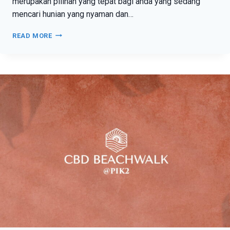
merupakan pilihan yang tepat bagi anda yang sedang
mencari hunian yang nyaman dan…
READ MORE