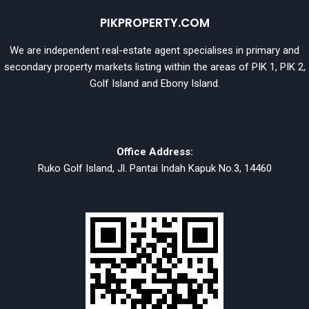
PIKPROPERTY.COM
We are independent real-estate agent specialises in primary and
secondary property markets listing within the areas of PIK 1, PIK 2,
Golf Island and Ebony Island.
Office Address:
Ruko Golf Island, Jl. Pantai Indah Kapuk No.3, 14460