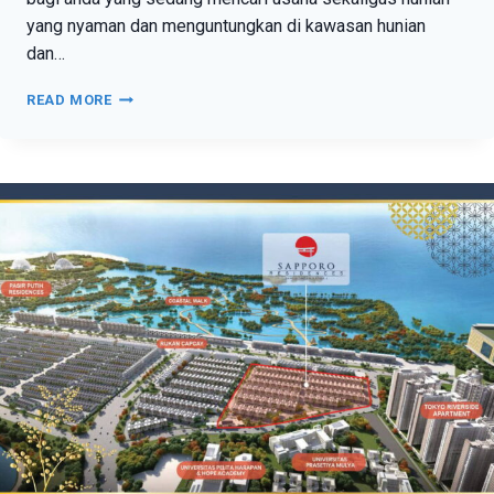
yang nyaman dan menguntungkan di kawasan hunian
dan…
READ MORE